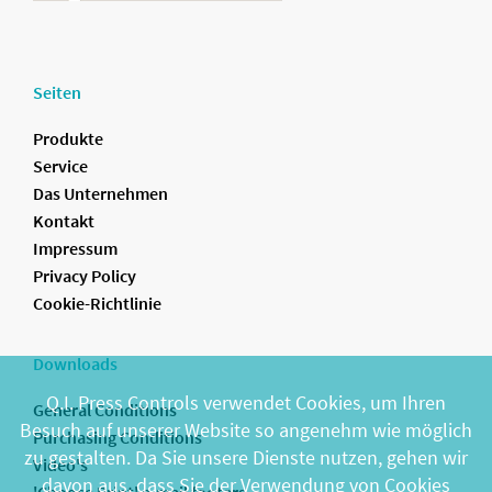
Seiten
Produkte
Service
Das Unternehmen
Kontakt
Impressum
Privacy Policy
Cookie-Richtlinie
Downloads
Q.I. Press Controls verwendet Cookies, um Ihren
General Conditions
Besuch auf unserer Website so angenehm wie möglich
Purchasing Conditions
zu gestalten. Da Sie unsere Dienste nutzen, gehen wir
Video's
davon aus, dass Sie der Verwendung von Cookies